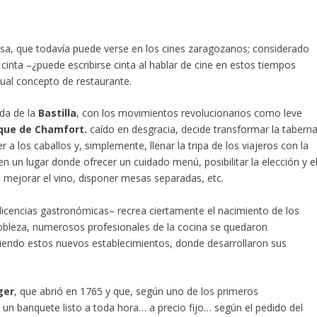
sa, que todavía puede verse en los cines zaragozanos; considerado
 cinta –¿puede escribirse cinta al hablar de cine en estos tiempos
ctual concepto de restaurante.
da de la
Bastilla
, con los movimientos revolucionarios como leve
que de Chamfort.
caído en desgracia, decide transformar la tabern
a los caballos y, simplemente, llenar la tripa de los viajeros con la
 un lugar donde ofrecer un cuidado menú, posibilitar la elección y e
–, mejorar el vino, disponer mesas separadas, etc.
s licencias gastronómicas– recrea ciertamente el nacimiento de los
nobleza, numerosos profesionales de la cocina se quedaron
abriendo estos nuevos establecimientos, donde desarrollaron sus
ger
, que abrió en 1765 y que, según uno de los primeros
o un banquete listo a toda hora… a precio fijo… según el pedido del