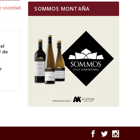
n sociedad
SOMMOS MONTAÑA
el
d de
l
o