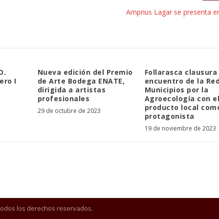
Amprius Lagar se presenta e
O.
Nueva edición del Premio
Follarasca clausura 
ero I
de Arte Bodega ENATE,
encuentro de la Re
dirigida a artistas
Municipios por la
profesionales
Agroecología con e
producto local com
29 de octubre de 2023
protagonista
19 de noviembre de 2023
Todos los derechos reservados.