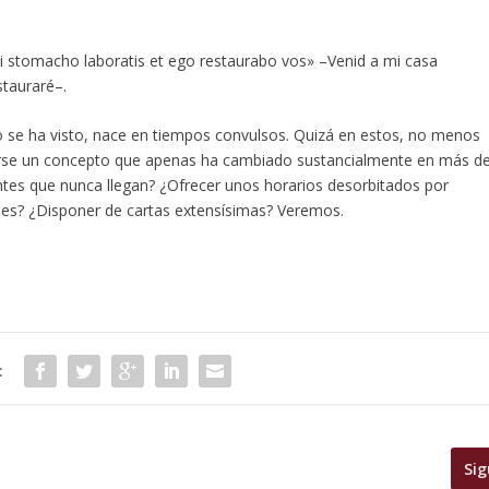
qui stomacho laboratis et ego restaurabo vos» –Venid a mi casa
stauraré–.
se ha visto, nace en tiempos convulsos. Quizá en estos, no menos
rse un concepto que apenas ha cambiado sustancialmente en más d
ntes que nunca llegan? ¿Ofrecer unos horarios desorbitados por
nes? ¿Disponer de cartas extensísimas? Veremos.
:
Sig