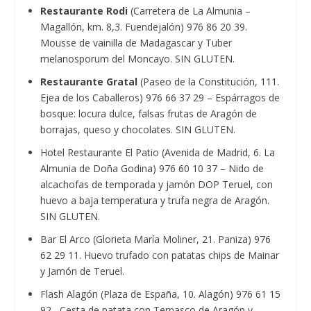
Restaurante Rodi
(Carretera de La Almunia –
Magallón, km. 8,3. Fuendejalón) 976 86 20 39.
Mousse de vainilla de Madagascar y Tuber
melanosporum del Moncayo. SIN GLUTEN.
Restaurante Gratal
(Paseo de la Constitución, 111.
Ejea de los Caballeros) 976 66 37 29 – Espárragos de
bosque: locura dulce, falsas frutas de Aragón de
borrajas, queso y chocolates. SIN GLUTEN.
Hotel Restaurante El Patio (Avenida de Madrid, 6. La
Almunia de Doña Godina) 976 60 10 37 – Nido de
alcachofas de temporada y jamón DOP Teruel, con
huevo a baja temperatura y trufa negra de Aragón.
SIN GLUTEN.
Bar El Arco (Glorieta María Moliner, 21. Paniza) 976
62 29 11. Huevo trufado con patatas chips de Mainar
y Jamón de Teruel.
Flash Alagón (Plaza de España, 10. Alagón) 976 61 15
92– Cesta de patata con Ternasco de Aragón y