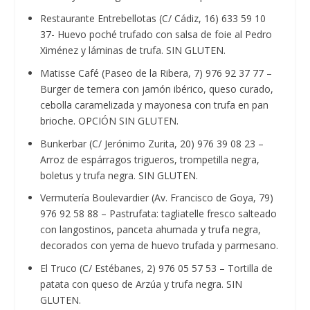
Restaurante Entrebellotas (C/ Cádiz, 16) 633 59 10
37- Huevo poché trufado con salsa de foie al Pedro
Ximénez y láminas de trufa. SIN GLUTEN.
Matisse Café (Paseo de la Ribera, 7) 976 92 37 77 –
Burger de ternera con jamón ibérico, queso curado,
cebolla caramelizada y mayonesa con trufa en pan
brioche. OPCIÓN SIN GLUTEN.
Bunkerbar (C/ Jerónimo Zurita, 20) 976 39 08 23 –
Arroz de espárragos trigueros, trompetilla negra,
boletus y trufa negra. SIN GLUTEN.
Vermutería Boulevardier (Av. Francisco de Goya, 79)
976 92 58 88 – Pastrufata: tagliatelle fresco salteado
con langostinos, panceta ahumada y trufa negra,
decorados con yema de huevo trufada y parmesano.
El Truco (C/ Estébanes, 2) 976 05 57 53 – Tortilla de
patata con queso de Arzúa y trufa negra. SIN
GLUTEN.