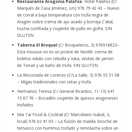
Restaurante Aragonia Palafox.
Hotel Palafox (C/
Marqués de Casa Jiménez, s/n) 976 79 42 43 – Huevo
de corral a baja temperatura con trufa negra de
Aragón sobre crema de ajo asado y borraja C’alial,
trucha confitada y crujiente de pollo en gofre. SIN
GLUTEN
Taberna El Broquel
(C/ Broqueleros, 3) 976918823–
Esta mousse no es un postre de Nestlé: crema de
boletus edulis con cebolla y nata, virutas de jamón
de Teruel y un baño de trufa. SIN GLUTEN.
La Rinconada de Lorenzo (C/La Salle, 3) 976 55 51 08
– Migas tradicionales con setas y trufa.
Hermanos Teresa (C/ General Ricardos, 11-13) 641
15 67 76 – Bocadito crujiente de quesos aragoneses
trufados
Mai Tai Food & Cocktail (C/ Marceliano Isabal, 3,
local) 976 02 41 03 – La fusión de maella: brioche de
ternasco con hummus trufado y remolacha sobre un