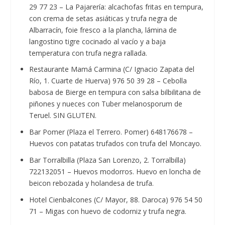
29 77 23 – La Pajarería: alcachofas fritas en tempura,
con crema de setas asiáticas y trufa negra de
Albarracín, foie fresco a la plancha, lámina de
langostino tigre cocinado al vacío y a baja
temperatura con trufa negra rallada.
Restaurante Mamá Carmina (C/ Ignacio Zapata del
Río, 1. Cuarte de Huerva) 976 50 39 28 – Cebolla
babosa de Bierge en tempura con salsa bilbilitana de
piñones y nueces con Tuber melanosporum de
Teruel. SIN GLUTEN.
Bar Pomer (Plaza el Terrero. Pomer) 648176678 –
Huevos con patatas trufados con trufa del Moncayo.
Bar Torralbilla (Plaza San Lorenzo, 2. Torralbilla)
722132051 – Huevos modorros. Huevo en loncha de
beicon rebozada y holandesa de trufa.
Hotel Cienbalcones (C/ Mayor, 88. Daroca) 976 54 50
71 – Migas con huevo de codorniz y trufa negra.