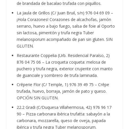
de brandada de bacalao trufada con piquillos.
La Jaula de Grillos (C/ Juan Bruil, s/n) 976 04 69 09 –
¡Hola Corazones! Corazones de alcachofas, jamón
serrano, huevo a bajo fuego, salsa de foie al Oporto
sin lactosa, pimentón y trufa negra Tuber
melanosporum acompañado de pan sin gluten. SIN
GLUTEN.
Restaurante Coppelia (Urb. Residencial Paraíso, 2)
876 04 75 06 – La croqueta coqueta: melosa de
puchero y trufa negra, exterior crujiente con manto
de guanciale y sombrero de trufa laminada.
Crêperie Flor (C/ Temple, 1) 976 39 49 75 – Crêpe
trufada, huevo, borraja, jamón de pato y queso.
OPCIÓN SIN GLUTEN.
22.2 Gradi (C/Duquesa Villahermosa, 42) 976 96 17
90 – Pizza carbonara ibérica trufatta: sabayón a la
carbonara, mozzarella, queso de oveja, papada
ibérica y trufa negra Tuber melanosporum.