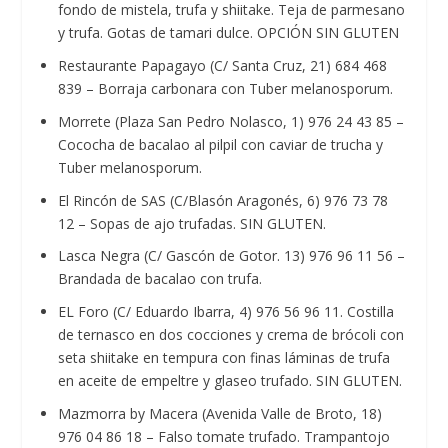
fondo de mistela, trufa y shiitake. Teja de parmesano
y trufa. Gotas de tamari dulce. OPCIÓN SIN GLUTEN
Restaurante Papagayo (C/ Santa Cruz, 21) 684 468
839 – Borraja carbonara con Tuber melanosporum.
Morrete (Plaza San Pedro Nolasco, 1) 976 24 43 85 –
Cococha de bacalao al pilpil con caviar de trucha y
Tuber melanosporum.
El Rincón de SAS (C/Blasón Aragonés, 6) 976 73 78
12 – Sopas de ajo trufadas. SIN GLUTEN.
Lasca Negra (C/ Gascón de Gotor. 13) 976 96 11 56 –
Brandada de bacalao con trufa.
EL Foro (C/ Eduardo Ibarra, 4) 976 56 96 11. Costilla
de ternasco en dos cocciones y crema de brócoli con
seta shiitake en tempura con finas láminas de trufa
en aceite de empeltre y glaseo trufado. SIN GLUTEN.
Mazmorra by Macera (Avenida Valle de Broto, 18)
976 04 86 18 – Falso tomate trufado. Trampantojo