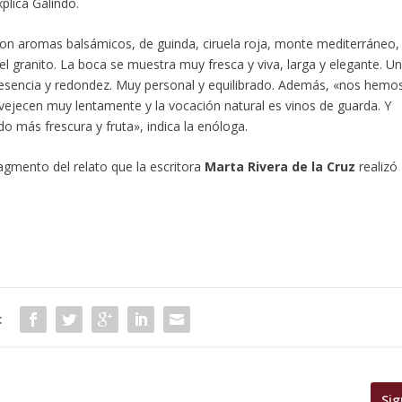
xplica Galindo.
on aromas balsámicos, de guinda, ciruela roja, monte mediterráneo,
del granito. La boca se muestra muy fresca y viva, larga y elegante. U
u esencia y redondez. Muy personal y equilibrado. Además, «nos hemo
ejecen muy lentamente y la vocación natural es vinos de guarda. Y
o más frescura y fruta», indica la enóloga.
agmento del relato que la escritora
Marta Rivera de la Cruz
realizó
:
Sig