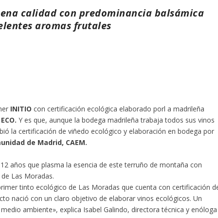
uena calidad con predominancia balsámica
elentes aromas frutales
imer
INITIO
con certificación ecológica elaborado porl a madrileña
 ECO.
Y es que, aunque la bodega madrileña trabaja todos sus vinos
ió la certificación de viñedo ecológico y elaboración en bodega por
munidad de Madrid, CAEM.
112 años que plasma la esencia de este terruño de montaña con
s de Las Moradas.
 primer tinto ecológico de Las Moradas que cuenta con certificación d
cto nació con un claro objetivo de elaborar vinos ecológicos. Un
l medio ambiente», explica
Isabel Galindo,
directora técnica y enóloga