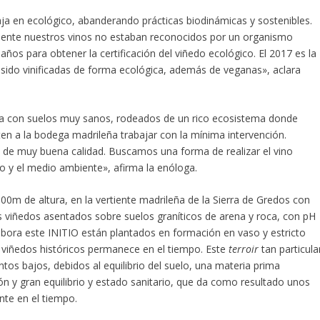
ja en ecológico, abanderando prácticas biodinámicas y sostenibles.
rmente nuestros vinos no estaban reconocidos por un organismo
 años para obtener la certificación del viñedo ecológico. El 2017 es la
 sido vinificadas de forma ecológica, además de veganas», aclara
nta con suelos muy sanos, rodeados de un rico ecosistema donde
iten a la bodega madrileña trabajar con la mínima intervención.
 de muy buena calidad. Buscamos una forma de realizar el vino
do y el medio ambiente», afirma la enóloga.
900m de altura, en la vertiente madrileña de la Sierra de Gredos con
 viñedos asentados sobre suelos graníticos de arena y roca, con pH
abora este INITIO están plantados en formación en vaso y estricto
s viñedos históricos permanece en el tiempo. Este
terroir
tan particula
os bajos, debidos al equilibrio del suelo, una materia prima
 y gran equilibrio y estado sanitario, que da como resultado unos
te en el tiempo.