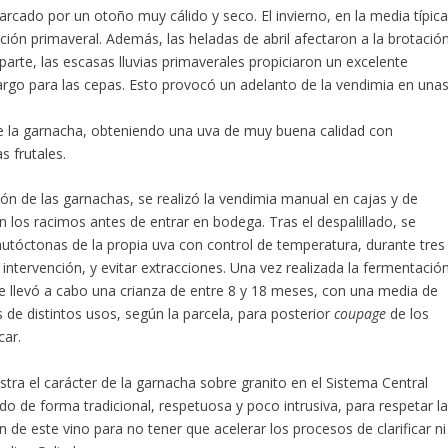
cado por un otoño muy cálido y seco. El invierno, en la media típica
ción primaveral. Además, las heladas de abril afectaron a la brotació
parte, las escasas lluvias primaverales propiciaron un excelente
largo para las cepas. Esto provocó un adelanto de la vendimia en una
e la garnacha, obteniendo una uva de muy buena calidad con
 frutales.
n de las garnachas, se realizó la vendimia manual en cajas y de
 los racimos antes de entrar en bodega. Tras el despalillado, se
utóctonas de la propia uva con control de temperatura, durante tres
ntervención, y evitar extracciones. Una vez realizada la fermentació
e llevó a cabo una crianza de entre 8 y 18 meses, con una media de
s de distintos usos, según la parcela, para posterior
coupage
de los
car.
tra el carácter de la garnacha sobre granito en el Sistema Central
o de forma tradicional, respetuosa y poco intrusiva, para respetar l
 de este vino para no tener que acelerar los procesos de clarificar ni