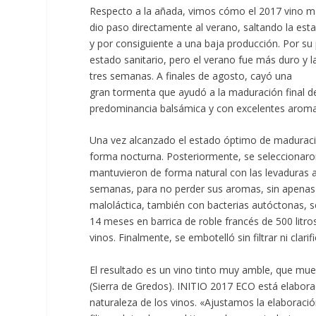
Respecto a la añada, vimos cómo el 2017 vino mar
dio paso directamente al verano, saltando la esta
y por consiguiente a una baja producción. Por su 
estado sanitario, pero el verano fue más duro y 
tres semanas. A finales de agosto, cayó una
gran tormenta que ayudó a la maduración final d
predominancia balsámica y con excelentes aromas
Una vez alcanzado el estado óptimo de maduració
forma nocturna. Posteriormente, se seleccionaron
mantuvieron de forma natural con las levaduras a
semanas, para no perder sus aromas, sin apenas i
maloláctica, también con bacterias autóctonas, s
14 meses en barrica de roble francés de 500 litro
vinos. Finalmente, se embotelló sin filtrar ni clarifi
El resultado es un vino tinto muy amble, que mues
(Sierra de Gredos). INITIO 2017 ECO está elaborad
naturaleza de los vinos. «Ajustamos la elaboración