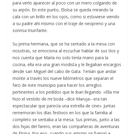
para verlo aparecer al poco con un mero colgando de
su arpón. En este punto, Eloísa se queda mirando la
cala con un brillo en los ojos, como si estuviese viendo
a su padre ahí mismo con el traje de neopreno y una
sonrisa triunfante.
Su prima hermana, que se ha sentado a la mesa con
nosotras, se emociona al escuchar hablar de sus tíos y
nos cuenta que María no solo tenía mano para la
cocina, ella era una gran modista y le llegaban encargos
desde san Miguel del cabo de Gata. Tenían que andar
monte a través los nueve kilómetros que separan el
faro de este municipio para hacer los arreglos
pertinentes a los pedidos que le iban llegando. «Ella me
hizo el vestido de mi boda –dice Maruja– era tan
espectacular que parecía una estrella de cine». Juntas
rememoran los días festivos en los que la familia al
completo se sentaba a la mesa. Sus primas, junto a las
dos hijas del farero, eran las compañeras de aventuras
de Eloísa. Por eso, cuando sus amigas se fueron a