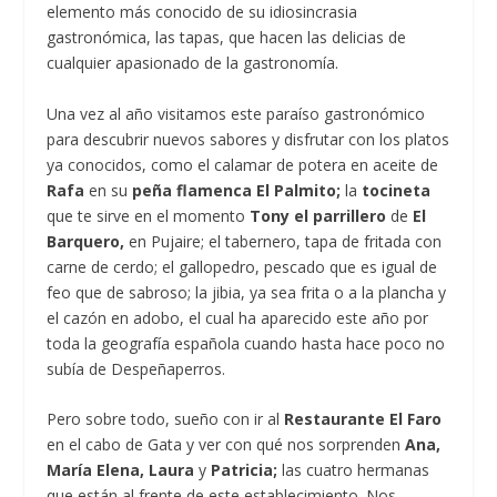
elemento más conocido de su idiosincrasia
gastronómica, las tapas, que hacen las delicias de
cualquier apasionado de la gastronomía.
Una vez al año visitamos este paraíso gastronómico
para descubrir nuevos sabores y disfrutar con los platos
ya conocidos, como el calamar de potera en aceite de
Rafa
en su
peña flamenca El Palmito;
la
tocineta
que te sirve en el momento
Tony el parrillero
de
El
Barquero,
en Pujaire; el tabernero, tapa de fritada con
carne de cerdo; el gallopedro, pescado que es igual de
feo que de sabroso; la jibia, ya sea frita o a la plancha y
el cazón en adobo, el cual ha aparecido este año por
toda la geografía española cuando hasta hace poco no
subía de Despeñaperros.
Pero sobre todo, sueño con ir al
Restaurante El Faro
en el cabo de Gata y ver con qué nos sorprenden
Ana,
María Elena, Laura
y
Patricia;
las cuatro hermanas
que están al frente de este establecimiento. Nos