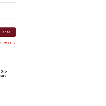
uiente
niversario
 Oro
para