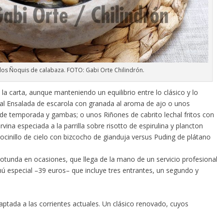
s Ñoquis de calabaza. FOTO: Gabi Orte Chilindrón.
la carta, aunque manteniendo un equilibrio entre lo clásico y lo
nal Ensalada de escarola con granada al aroma de ajo o unos
 de temporada y gambas; o unos Riñones de cabrito lechal fritos con
rvina especiada a la parrilla sobre risotto de espirulina y plancton
Tocinillo de cielo con bizcocho de gianduja versus Puding de plátano
rotunda en ocasiones, que llega de la mano de un servicio profesiona
ú especial –39 euros– que incluye tres entrantes, un segundo y
ptada a las corrientes actuales. Un clásico renovado, cuyos