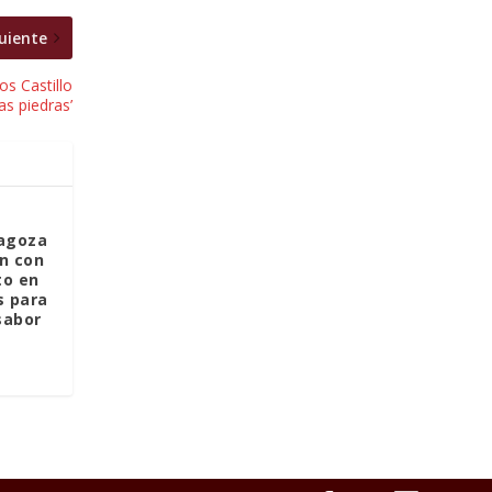
uiente
os Castillo
as piedras’
ragoza
n con
to en
s para
sabor