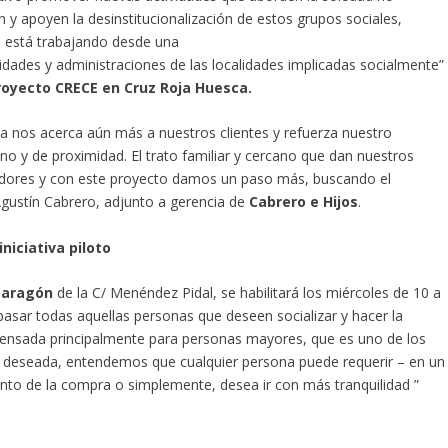
n y apoyen la desinstitucionalización de estos grupos sociales,
e está trabajando desde una
idades y administraciones de las localidades implicadas socialmente”
proyecto CRECE en Cruz Roja Huesca.
iva nos acerca aún más a nuestros clientes y refuerza nuestro
o y de proximidad. El trato familiar y cercano que dan nuestros
adores y con este proyecto damos un paso más, buscando el
 Agustín Cabrero, adjunto a gerencia de
Cabrero e Hijos
.
niciativa piloto
oaragón
de la C/ Menéndez Pidal, se habilitará los miércoles de 10 a
 pasar todas aquellas personas que deseen socializar y hacer la
pensada principalmente para personas mayores, que es uno de los
no deseada, entendemos que cualquier persona puede requerir – en un
 de la compra o simplemente, desea ir con más tranquilidad ”