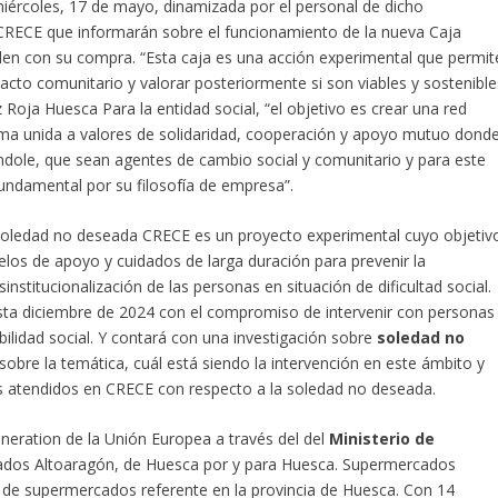
miércoles, 17 de mayo, dinamizada por el personal de dicho
CRECE que informarán sobre el funcionamiento de la nueva Caja
en con su compra. “Esta caja es una acción experimental que permit
to comunitario y valorar posteriormente si son viables y sostenible
 Roja Huesca Para la entidad social, “el objetivo es crear una red
ma unida a valores de solidaridad, cooperación y apoyo mutuo dond
índole, que sean agentes de cambio social y comunitario y para este
undamental por su filosofía de empresa”.
soledad no deseada CRECE es un proyecto experimental cuyo objetiv
delos de apoyo y cuidados de larga duración para prevenir la
institucionalización de las personas en situación de dificultad social.
ta diciembre de 2024 con el compromiso de intervenir con personas
bilidad social. Y contará con una investigación sobre
soledad no
 sobre la temática, cuál está siendo la intervención en este ámbito y
os atendidos en CRECE con respecto a la soledad no deseada.
neration de la Unión Europea a través del del
Ministerio de
ados Altoaragón, de Huesca por y para Huesca. Supermercados
na de supermercados referente en la provincia de Huesca. Con 14