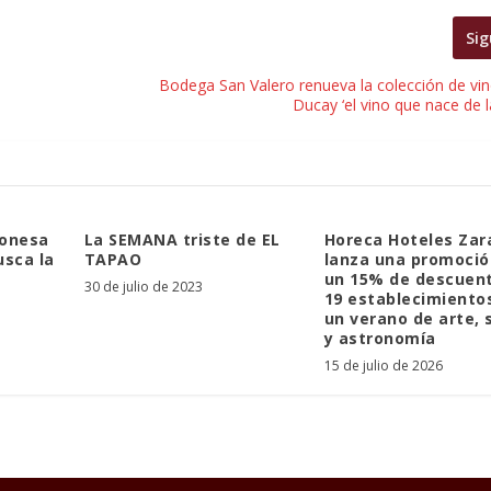
Sig
Bodega San Valero renueva la colección de vin
Ducay ‘el vino que nace de l
gonesa
La SEMANA triste de EL
Horeca Hoteles Za
sca la
TAPAO
lanza una promoció
un 15% de descuen
30 de julio de 2023
19 establecimiento
un verano de arte, 
y astronomía
15 de julio de 2026