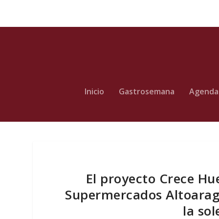
Inicio
Gastrosemana
Agenda
El proyecto Crece Hu
Supermercados Altoaragó
la so