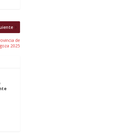
uiente
rovincia de
goza 2025
e
nte