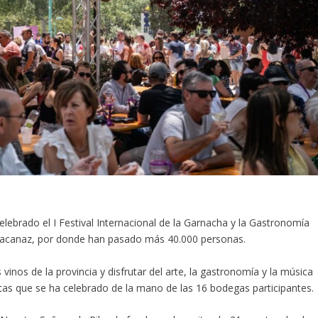
elebrado el I Festival Internacional de la Garnacha y la Gastronomía
 Macanaz, por donde han pasado más 40.000 personas.
inos de la provincia y disfrutar del arte, la gastronomía y la música
tas que se ha celebrado de la mano de las 16 bodegas participantes.