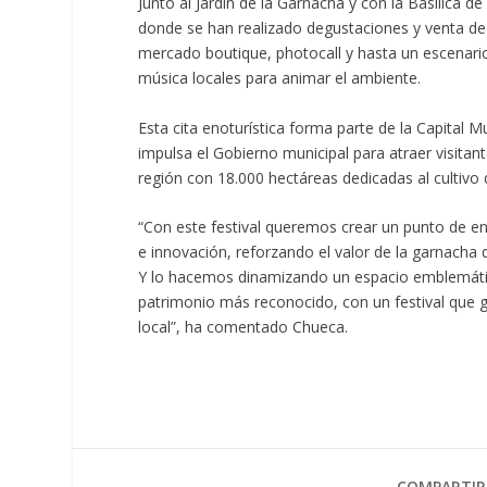
Junto al Jardín de la Garnacha y con la Basílica 
donde se han realizado degustaciones y venta de
mercado boutique, photocall y hasta un escenario
música locales para animar el ambiente.
Esta cita enoturística forma parte de la Capital 
impulsa el Gobierno municipal para atraer visitan
región con 18.000 hectáreas dedicadas al cultivo d
“Con este festival queremos crear un punto de en
e innovación, reforzando el valor de la garnacha
Y lo hacemos dinamizando un espacio emblemáti
patrimonio más reconocido, con un festival que ge
local”, ha comentado Chueca.
COMPARTIR