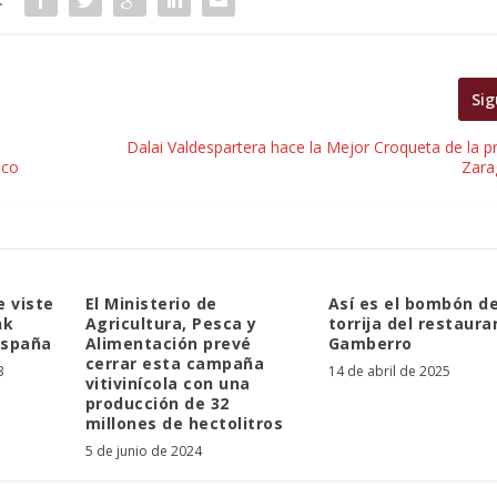
Sig
Dalai Valdespartera hace la Mejor Croqueta de la p
ico
Zara
 viste
El Ministerio de
Así es el bombón d
nk
Agricultura, Pesca y
torrija del restaura
España
Alimentación prevé
Gamberro
cerrar esta campaña
3
14 de abril de 2025
vitivinícola con una
producción de 32
millones de hectolitros
5 de junio de 2024