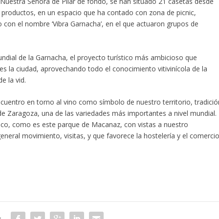
de Nuestra Señora de Pilar de fondo, se han situado 21 casetas desde
 productos, en un espacio que ha contado con zona de picnic,
 con el nombre ‘Vibra Garnacha’, en el que actuaron grupos de
Mundial de la Garnacha, el proyecto turístico más ambicioso que
tes la ciudad, aprovechando todo el conocimiento vitivinícola de la
e la vid.
cuentro en torno al vino como símbolo de nuestro territorio, tradició
 de Zaragoza, una de las variedades más importantes a nivel mundial.
co, como es este parque de Macanaz, con vistas a nuestro
neral movimiento, visitas, y que favorece la hostelería y el comerci
: