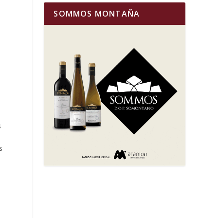
SOMMOS MONTAÑA
s
a
s