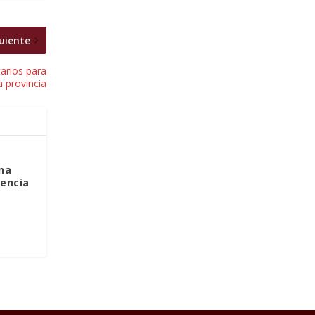
uiente
tarios para
a provincia
una
lencia