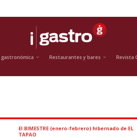
 gastronómica
Restaurantes y bares
Revista 
El BIMESTRE (enero-febrero) hibernado de EL
TAPAO