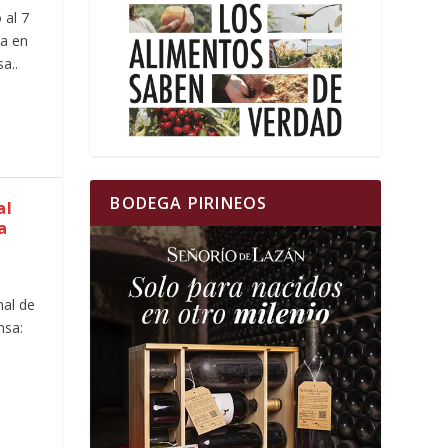
 al 7
ia en
a..
BODEGA PIRINEOS
al
a
nal de
nsa: