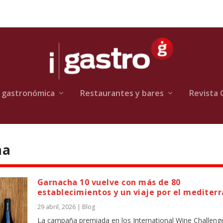
 gastronómica
Restaurantes y bares
Revista 
ha
Garnacha 10 vuelve con más de 80
establecimientos y un viaje por el mediter
29 abril, 2026
|
Blog
La campaña premiada en los International Wine Challeng