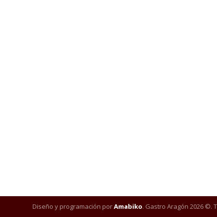
Diseño y programación por
Amabiko
. Gastro Aragón 2026 ©. 