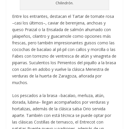
Chilindrón.
Entre los entrantes, destacan el Tartar de tomate rosa
–casi los últimos–, caviar de berenjena, anchoas y
queso Praizal o la Ensalada de salmón ahumado con
jalapeños, cilantro y guacamole como opciones más
frescas, pero también impresionantes guisos como las
cocochas de bacalao al pil-pil con callos y morcilla o las
Fabes con torrezno de ventresca de atún y vinagreta de
piparras. Suculentos los Pimientos del piquillo a la brasa
con cazón en adobo y vuelve la clásica Menestra de
verduras de la huerta de Zaragoza, añorada por
muchos.
Los pescados a la brasa –bacalao, merluza, atún,
dorada, lubina– llegan acompañados por verduras y
hortalizas, además de la clásica salsa Orio servida
aparte. También con está técnica se puede optar por
las clásicas Costillas de ternasco, el Entrecot con
patatas Puente nuevo y padrones, además de un