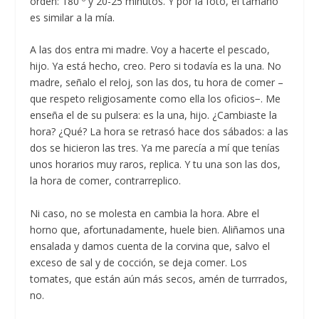
orden: 180 º y 20-25 minutos. Y por la foto, el tamaño
es similar a la mía.
A las dos entra mi madre. Voy a hacerte el pescado,
hijo. Ya está hecho, creo. Pero si todavía es la una. No
madre, señalo el reloj, son las dos, tu hora de comer –
que respeto religiosamente como ella los oficios−. Me
enseña el de su pulsera: es la una, hijo. ¿Cambiaste la
hora? ¿Qué? La hora se retrasó hace dos sábados: a las
dos se hicieron las tres. Ya me parecía a mí que tenías
unos horarios muy raros, replica. Y tu una son las dos,
la hora de comer, contrarreplico.
Ni caso, no se molesta en cambia la hora. Abre el
horno que, afortunadamente, huele bien. Aliñamos una
ensalada y damos cuenta de la corvina que, salvo el
exceso de sal y de cocción, se deja comer. Los
tomates, que están aún más secos, amén de turrrados,
no.