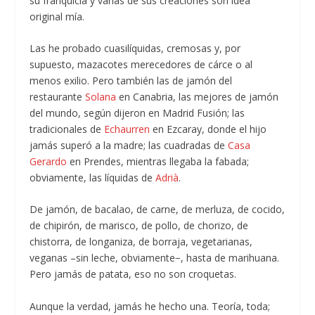
su franquicia y varias de sus creaciones son idea
original mía.
Las he probado cuasilíquidas, cremosas y, por
supuesto, mazacotes merecedores de cárce o al
menos exilio. Pero también las de jamón del
restaurante
Solana
en Canabria, las mejores de jamón
del mundo, según dijeron en Madrid Fusión; las
tradicionales de
Echaurren
en Ezcaray, donde el hijo
jamás superó a la madre; las cuadradas de
Casa
Gerardo
en Prendes, mientras llegaba la fabada;
obviamente, las líquidas de
Adrià
.
De jamón, de bacalao, de carne, de merluza, de cocido,
de chipirón, de marisco, de pollo, de chorizo, de
chistorra, de longaniza, de borraja, vegetarianas,
veganas –sin leche, obviamente−, hasta de marihuana.
Pero jamás de patata, eso no son croquetas.
Aunque la verdad, jamás he hecho una. Teoría, toda;