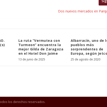
Sig
Dos nuevos mercados en Parq
GO.
La ruta “Vermutea con
Albarracín, uno de l
(s)
Turmeon” encuentra la
pueblos más
mejor Gilda de Zaragoza
sorprendentes de
en el Hotel Don Jaime
Europa, según Jetc
13 de junio de 2025
25 de agosto de 2020
Todos los derechos reservados.