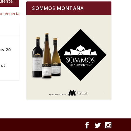
uiente
SOMMOS MONTAÑA
ue Venecia
os 20
ost