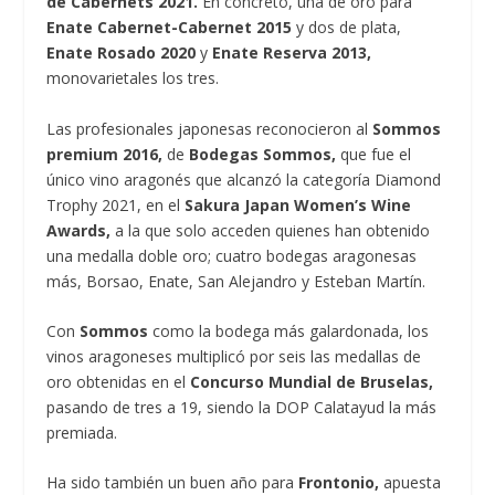
de Cabernets 2021.
En concreto, una de oro para
Enate Cabernet-Cabernet 2015
y dos de plata,
Enate Rosado 2020
y
Enate Reserva 2013,
monovarietales los tres.
Las profesionales japonesas reconocieron al
Sommos
premium 2016,
de
Bodegas Sommos,
que fue el
único vino aragonés que alcanzó la categoría Diamond
Trophy 2021, en el
Sakura Japan Women’s Wine
Awards,
a la que solo acceden quienes han obtenido
una medalla doble oro; cuatro bodegas aragonesas
más, Borsao, Enate, San Alejandro y Esteban Martín.
Con
Sommos
como la bodega más galardonada, los
vinos aragoneses multiplicó por seis las medallas de
oro obtenidas en el
Concurso Mundial de Bruselas,
pasando de tres a 19, siendo la DOP Calatayud la más
premiada.
Ha sido también un buen año para
Frontonio,
apuesta