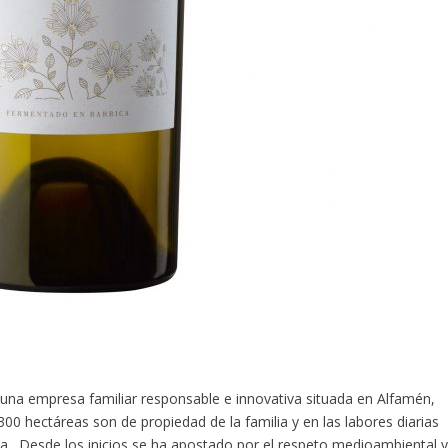
una empresa familiar responsable e innovativa situada en Alfamén,
00 hectáreas son de propiedad de la familia y en las labores diarias
ma. Desde los inicios se ha apostado por el respeto medioambiental 