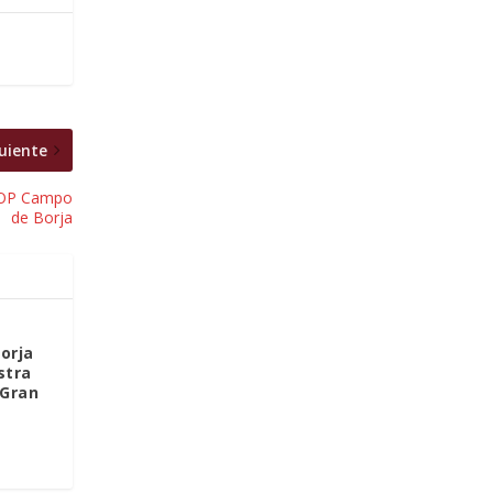
uiente
 DOP Campo
de Borja
orja
stra
 Gran