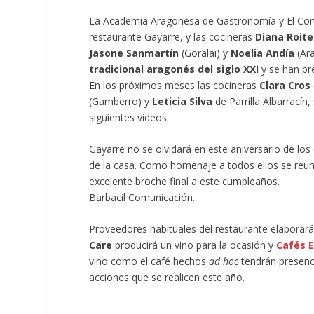
La Academia Aragonesa de Gastronomía y El Corte 
restaurante Gayarre, y las cocineras
Diana Roite
Jasone Sanmartín
(Goralai) y
Noelia Andía
(Ara
tradicional aragonés del siglo XXI
y se han pr
En los próximos meses las cocineras
Clara Cros
(Gamberro) y
Leticia Silva
de Parrilla Albarracín
siguientes vídeos.
Gayarre no se olvidará en este aniversario de 
de la casa. Como homenaje a todos ellos se reu
excelente broche final a este cumpleaños.
Barbacil Comunicación.
Proveedores habituales del restaurante elaborará
Care
producirá un vino para la ocasión y
Cafés El
vino como el café hechos
ad hoc
tendrán presenc
acciones que se realicen este año.