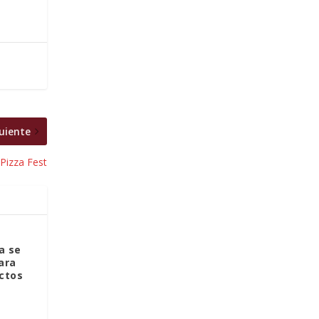
uiente
Pizza Fest
a se
ara
uctos