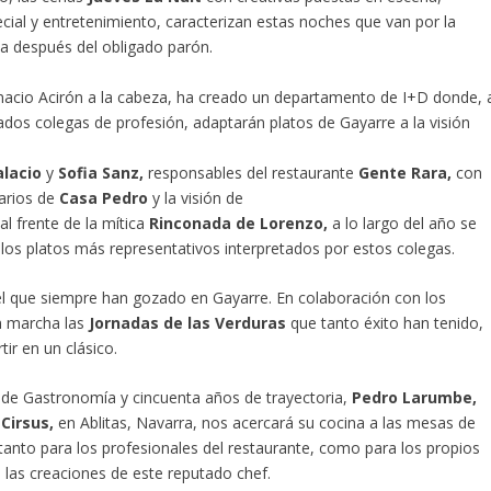
ial y entretenimiento, caracterizan estas noches que van por la
ha después del obligado parón.
gnacio Acirón a la cabeza, ha creado un departamento de I+D donde, 
ados colegas de profesión, adaptarán platos de Gayarre a la visión
alacio
y
Sofia Sanz,
responsables del restaurante
Gente Rara,
con
arios de
Casa Pedro
y la visión de
al frente de la mítica
Rinconada de Lorenzo,
a lo largo del año se
os platos más representativos interpretados por estos colegas.
el que siempre han gozado en Gayarre. En colaboración con los
n marcha las
Jornadas de las Verduras
que tanto éxito han tenido,
tir en un clásico.
 de Gastronomía y cincuenta años de trayectoria,
Pedro Larumbe,
Cirsus,
en Ablitas, Navarra, nos acercará su cocina a las mesas de
tanto para los profesionales del restaurante, como para los propios
e las creaciones de este reputado chef.