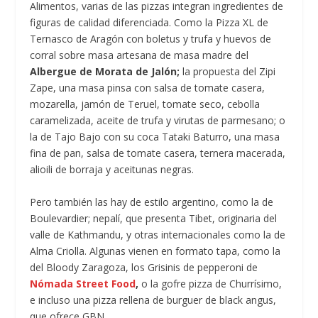
Alimentos, varias de las pizzas integran ingredientes de
figuras de calidad diferenciada. Como la Pizza XL de
Ternasco de Aragón con boletus y trufa y huevos de
corral sobre masa artesana de masa madre del
Albergue de Morata de Jalón;
la propuesta del Zipi
Zape, una masa pinsa con salsa de tomate casera,
mozarella, jamón de Teruel, tomate seco, cebolla
caramelizada, aceite de trufa y virutas de parmesano; o
la de Tajo Bajo con su coca Tataki Baturro, una masa
fina de pan, salsa de tomate casera, ternera macerada,
alioili de borraja y aceitunas negras.
Pero también las hay de estilo argentino, como la de
Boulevardier; nepalí, que presenta Tibet, originaria del
valle de Kathmandu, y otras internacionales como la de
Alma Criolla. Algunas vienen en formato tapa, como la
del Bloody Zaragoza, los Grisinis de pepperoni de
Nómada Street Food
,
o la gofre pizza de Churrísimo,
e incluso una pizza rellena de burguer de black angus,
que ofrece GBN.