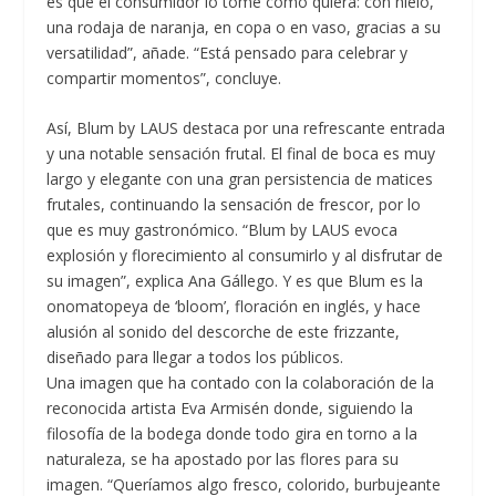
es que el consumidor lo tome como quiera: con hielo,
una rodaja de naranja, en copa o en vaso, gracias a su
versatilidad”, añade. “Está pensado para celebrar y
compartir momentos”, concluye.
Así, Blum by LAUS destaca por una refrescante entrada
y una notable sensación frutal. El final de boca es muy
largo y elegante con una gran persistencia de matices
frutales, continuando la sensación de frescor, por lo
que es muy gastronómico. “Blum by LAUS evoca
explosión y florecimiento al consumirlo y al disfrutar de
su imagen”, explica Ana Gállego. Y es que Blum es la
onomatopeya de ‘bloom’, floración en inglés, y hace
alusión al sonido del descorche de este frizzante,
diseñado para llegar a todos los públicos.
Una imagen que ha contado con la colaboración de la
reconocida artista Eva Armisén donde, siguiendo la
filosofía de la bodega donde todo gira en torno a la
naturaleza, se ha apostado por las flores para su
imagen. “Queríamos algo fresco, colorido, burbujeante