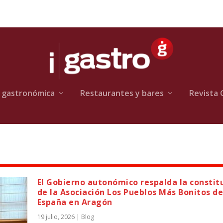
 gastronómica
Restaurantes y bares
Revista 
El Gobierno autonómico respalda la constit
de la Asociación Los Pueblos Más Bonitos d
España en Aragón
19 julio, 2026
|
Blog