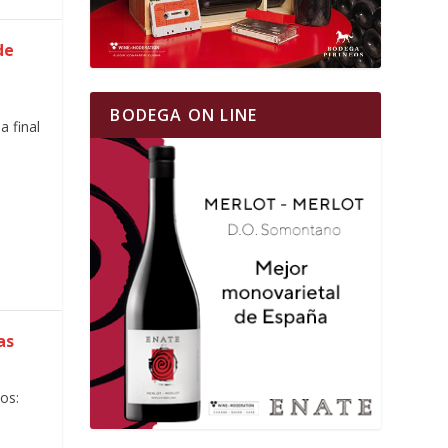
de
BODEGA ON LINE
a final
as
os: