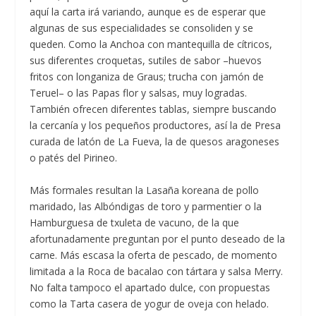
aquí la carta irá variando, aunque es de esperar que
algunas de sus especialidades se consoliden y se
queden. Como la Anchoa con mantequilla de cítricos,
sus diferentes croquetas, sutiles de sabor –huevos
fritos con longaniza de Graus; trucha con jamón de
Teruel– o las Papas flor y salsas, muy logradas.
También ofrecen diferentes tablas, siempre buscando
la cercanía y los pequeños productores, así la de Presa
curada de latón de La Fueva, la de quesos aragoneses
o patés del Pirineo.
Más formales resultan la Lasaña koreana de pollo
maridado, las Albóndigas de toro y parmentier o la
Hamburguesa de txuleta de vacuno, de la que
afortunadamente preguntan por el punto deseado de la
carne. Más escasa la oferta de pescado, de momento
limitada a la Roca de bacalao con tártara y salsa Merry.
No falta tampoco el apartado dulce, con propuestas
como la Tarta casera de yogur de oveja con helado.