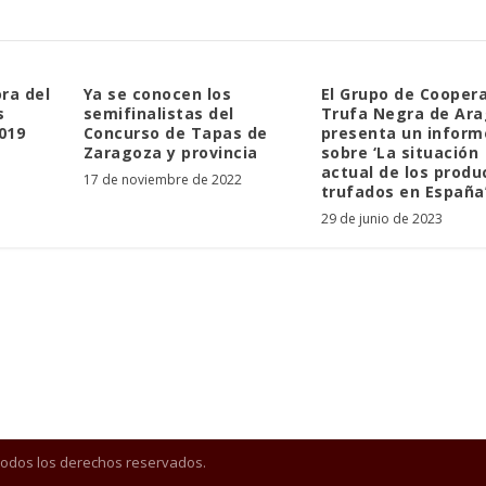
ra del
Ya se conocen los
El Grupo de Cooper
s
semifinalistas del
Trufa Negra de Ar
019
Concurso de Tapas de
presenta un inform
Zaragoza y provincia
sobre ‘La situación
actual de los produ
17 de noviembre de 2022
trufados en España
29 de junio de 2023
Todos los derechos reservados.