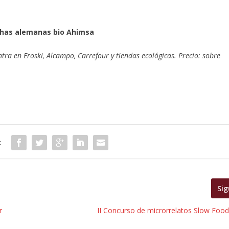
chas alemanas bio Ahimsa
ra en Eroski, Alcampo, Carrefour y tiendas ecológicas. Precio: sobre
:
Sig
r
II Concurso de microrrelatos Slow Foo