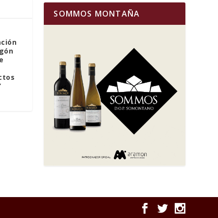
SOMMOS MONTAÑA
ación
agón
e
ctos
’